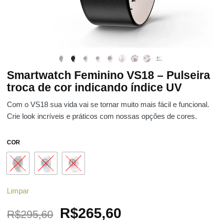
Smartwatch Feminino VS18 – Pulseira
troca de cor indicando índice UV
Com o VS18 sua vida vai se tornar muito mais fácil e funcional.
Crie look incríveis e práticos com nossas opções de cores.
COR
Limpar
Original
Current
R$
265,60
R$
295,60