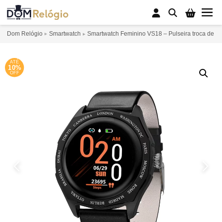
Buscar
Dom Relógio
Smartwatch
Smartwatch Feminino VS18 – Pulseira troca de co
Smartwatch
Fones Bluetooth
ATÉ
10%
OFF
Pulseiras Inteligentes
Sobre Nós