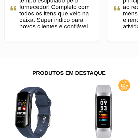
tempo estipulado pelo
princ
fornecedor! Completo com
ao re
todos os itens que veio na
mens
caixa. Super indico para
e ren
novos clientes é confiável.
ativi
PRODUTOS EM DESTAQUE
ATÉ
12%
OFF