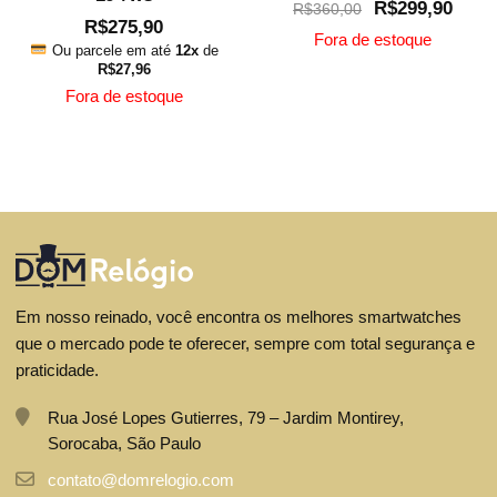
Original
Curr
R$
299,90
R$
360,00
R$
275,90
price
price
Fora de estoque
Ou parcele em até
12x
de
was:
is:
R$
27,96
This
R$360,00.
R$29
Fora de estoque
produ
has
This
Ou
multip
parcel
product
em
varian
has
até
The
multiple
12x
de
option
variants.
R$
30,
may
The
be
options
chose
may
Em nosso reinado, você encontra os melhores smartwatches
on
be
que o mercado pode te oferecer, sempre com total segurança e
the
chosen
praticidade.
produ
on
page
the
Rua José Lopes Gutierres, 79 – Jardim Montirey,
product
Sorocaba, São Paulo
page
contato@domrelogio.com