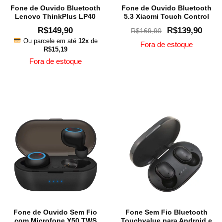
produ
Fone de Ouvido Bluetooth
Fone de Ouvido Bluetooth
product
page
Lenovo ThinkPlus LP40
5.3 Xiaomi Touch Control
page
Original
Curr
R$
149,90
R$
139,90
R$
169,90
Ou parcele em até
12x
de
price
price
Fora de estoque
R$
15,19
was:
is:
This
Fora de estoque
R$169,90.
R$13
produ
This
has
Ou
product
multip
parcel
has
em
varian
multiple
até
The
12x
variants.
de
option
The
R$
14,
may
options
be
may
chose
be
on
chosen
the
on
produ
the
page
Fone de Ouvido Sem Fio
Fone Sem Fio Bluetooth
product
com Microfone Y50 TWS
Touchvalue para Android e