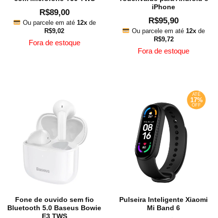
page
iPhone
R$
89,00
R$
95,90
Ou parcele em até
12x
de
R$
9,02
Ou parcele em até
12x
de
R$
9,72
Fora de estoque
Fora de estoque
This
This
product
produ
has
has
multiple
ATÉ
multip
17%
variants.
OFF
varian
The
The
options
option
may
may
be
be
chosen
chose
on
on
the
the
product
Fone de ouvido sem fio
Pulseira Inteligente Xiaomi
produ
page
Bluetooth 5.0 Baseus Bowie
Mi Band 6
page
E3 TWS