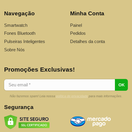
Navegação
Minha Conta
Smartwatch
Painel
Fones Bluetooth
Pedidos
Pulseiras Inteligentes
Detalhes da conta
Sobre Nós
Promoções Exclusivas!
Não fazemos spam! Leia nossa
política de privacidade
para mais informações.
Segurança