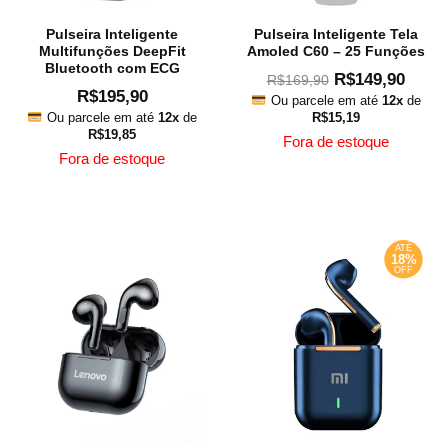
Pulseira Inteligente
Pulseira Inteligente Tela
Multifunções DeepFit
Amoled C60 – 25 Funções
Bluetooth com ECG
R$
149,90
R$
169,90
R$
195,90
Ou parcele em até
12x
de
Ou parcele em até
12x
de
R$
15,19
R$
19,85
Fora de estoque
Fora de estoque
This
This
produ
product
has
has
multip
ATÉ
multiple
18%
varian
OFF
variants.
The
The
option
options
may
may
be
be
chose
chosen
on
on
the
the