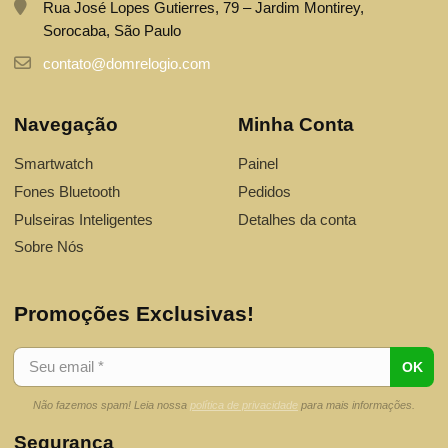
Rua José Lopes Gutierres, 79 – Jardim Montirey,
Sorocaba, São Paulo
contato@domrelogio.com
Navegação
Minha Conta
Smartwatch
Painel
Fones Bluetooth
Pedidos
Pulseiras Inteligentes
Detalhes da conta
Sobre Nós
Promoções Exclusivas!
Não fazemos spam! Leia nossa
política de privacidade
para mais informações.
Segurança