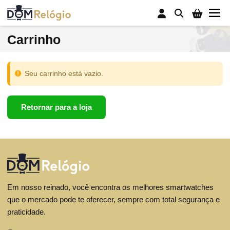
Buscar
Carrinho
Smartwatch
Fones Bluetooth
Seu carrinho está vazio.
Pulseiras Inteligentes
Sobre Nós
Retornar para a loja
Em nosso reinado, você encontra os melhores smartwatches
que o mercado pode te oferecer, sempre com total segurança e
praticidade.