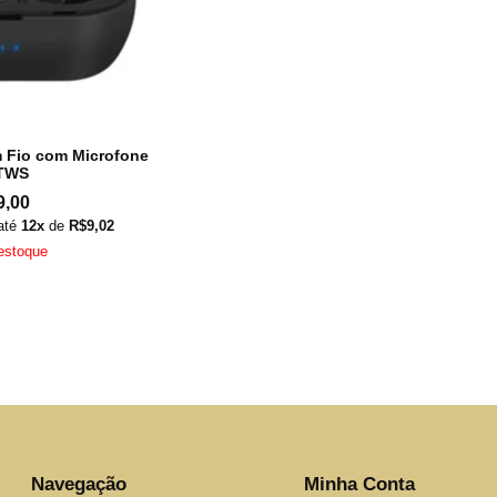
 Fio com Microfone
 TWS
9,00
até
12x
de
R$
9,02
estoque
This
product
has
multiple
variants.
The
options
may
be
chosen
Navegação
Minha Conta
on