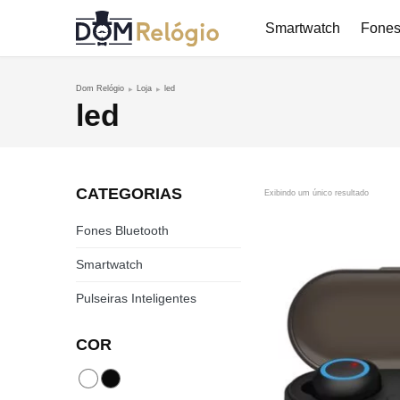
Smartwatch
Fones
Dom Relógio
Loja
led
led
CATEGORIAS
Exibindo um único resultado
Fones Bluetooth
Smartwatch
Pulseiras Inteligentes
COR