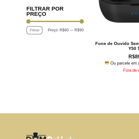
FILTRAR POR
PREÇO
Preço:
R$80
—
R$90
Filtrar
Preço
Preço
mínimo
máximo
Fone de Ouvido Sem
Y50
R$
8
Ou parcele em 
Fora de 